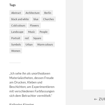
Tags
Abstract
Architecture
Berlin
black and white
blue
Churches
Cold colours
Flowers
Landscape
Music
People
Portrait
red
Square
Symbols
Urban
Warm colours
Women
„Ich sehe ihn als unorthodoxen
Materialästheten, dessen Freude
am Drucken, Kleben und
Beschichten; am Experimentieren
mit verschiedenen Farbfassungen
sich dem Betrachter vermittelt.“
← ZU
Katharina Köpping,