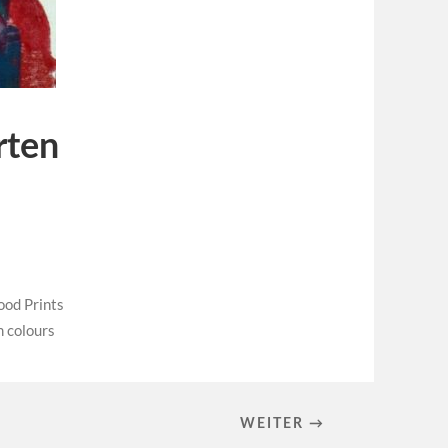
rten
od Prints
 colours
WEITER →