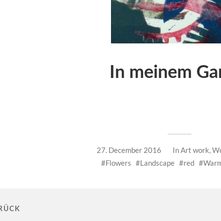
In meinem Ga
27. December 2016
In
Art work
,
Wo
Flowers
Landscape
red
Warm
RÜCK